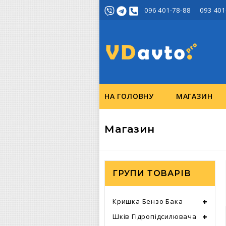
096 401-78-88 093 401
НА ГОЛОВНУ
МАГАЗИН
Магазин
ГРУПИ ТОВАРІВ
Кришка Бензо Бака
Шків Гідропідсилювача