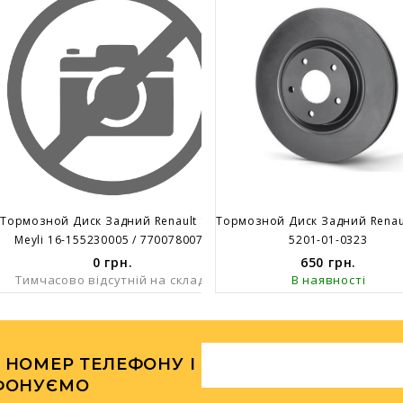
Тормозной Диск Задний Renault 19 Clio Megan (238x8mm.)
Meyli 16-155230005 / 7700780077
5201-01-0323
0
грн.
650
грн.
Тимчасово відсутній на складі
В наявності
 НОМЕР ТЕЛЕФОНУ І
ФОНУЄМО