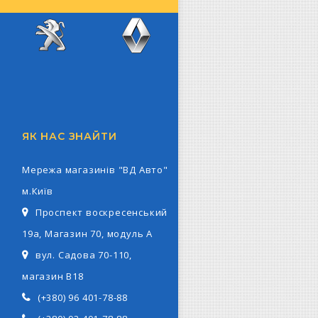
z
Peugeot
Renault
ЯК НАС ЗНАЙТИ
Мережа магазинів "ВД Авто"
м.Київ
Проспект воскресенський
19а, Магазин 70, модуль А
вул. Садова 70-110,
магазин В18
(+380) 96 401-78-88