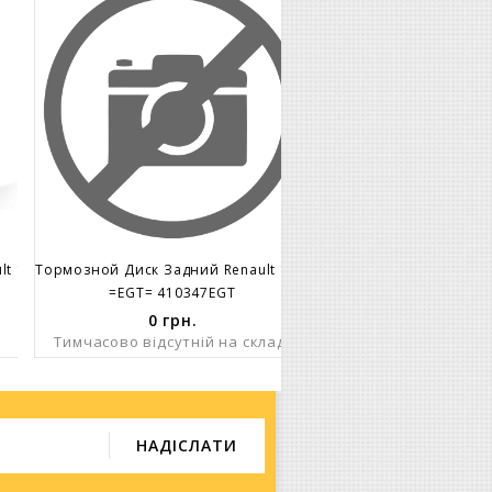
Тормозной Диск Задний Renault 19 Clio Megan (238x8mm.)
Тормозной Диск Задний Renault 19 Clio Megan (238x8mm.)
=EGT= 410347EGT
0
грн.
Тимчасово відсутній на складі