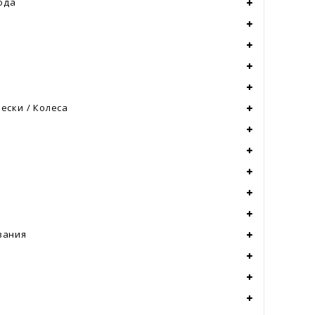
хода
ески / Колеса
и
вания