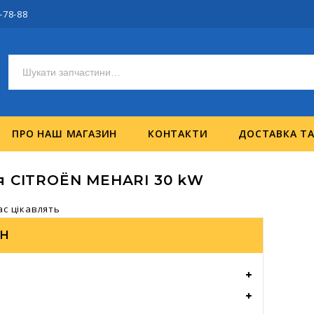
-78-88
ПРО НАШ МАГАЗИН
КОНТАКТИ
ДОСТАВКА Т
я CITROËN MEHARI 30 kW
ас цікавлять
ИН