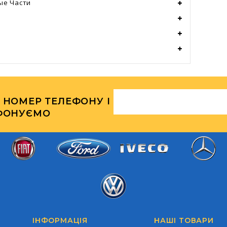
ые Части
 НОМЕР ТЕЛЕФОНУ І
ФОНУЄМО
Iveco
Ford
Fiat
Mercedes-Ben
Volkswagen
ІНФОРМАЦІЯ
НАШІ ТОВАРИ