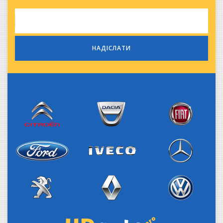
Citroen
Dacia
Fiat
Iveco
Ford
Mercedes-Benz
Peugeot
Renault
Volkswagen