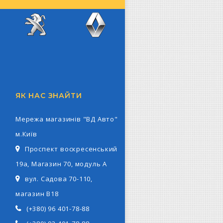
z
Peugeot
Renault
ЯК НАС ЗНАЙТИ
Мережа магазинів "ВД Авто"
м.Київ
Проспект воскресенський
19а, Магазин 70, модуль А
вул. Садова 70-110,
магазин В18
(+380) 96 401-78-88