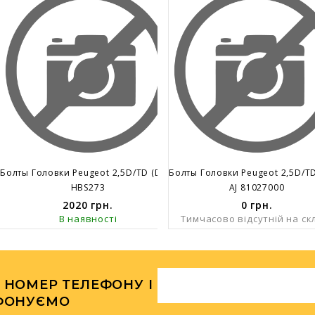
Болты Головки Peugeot 2,5D/TD (DJ5/TED)
HBS273
AJ 81027000
2020
грн.
0
грн.
В наявності
Тимчасово відсутній на ск
 НОМЕР ТЕЛЕФОНУ І
ФОНУЄМО