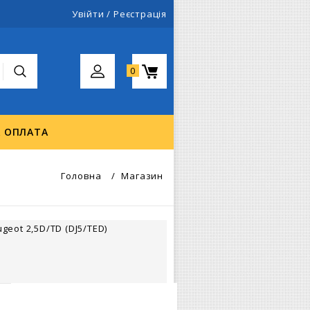
Увійти
/
Реєстрація
0
А ОПЛАТА
Головна
/
Магазин
geot 2,5D/TD (DJ5/TED)