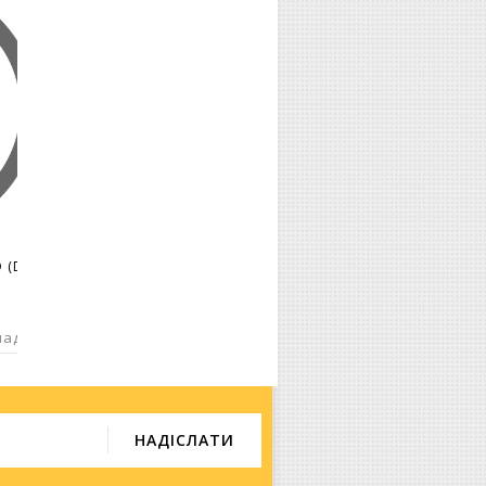
Болты Головки Peugeot 2,5D/TD (DJ5/TED)
ладі