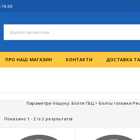
-78-88
ПРО НАШ МАГАЗИН
КОНТАКТИ
ДОСТАВКА Т
Параметри пошуку:
Болти ГБЦ
>
Болты головки Peu
Показано 1 - 2 із 2 результатів