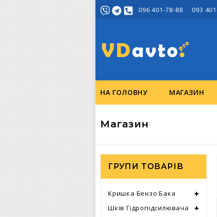
096 401-78-88 093 401
НА ГОЛОВНУ
МАГАЗИН
Магазин
ГРУПИ ТОВАРІВ
Кришка Бензо Бака
Шків Гідропідсилювача