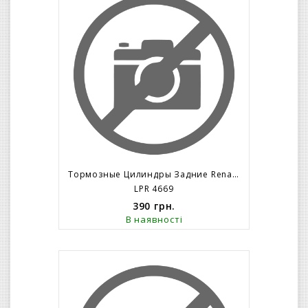
Тормозные Цилиндры Задние Renault Espace С 92 Г, Safrane – ABS =L= / =R=
LPR 4669
390
грн.
В наявності