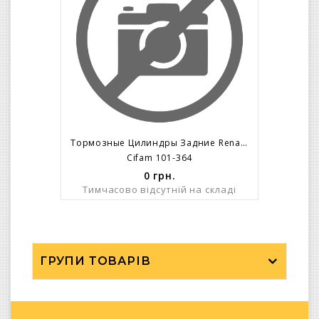
Тормозные Цилиндры Задние Renault Espace С 92 Г, Safrane – ABS =L= / =R=
Cifam 101-364
0
грн.
Тимчасово відсутній на складі
ГРУПИ ТОВАРІВ