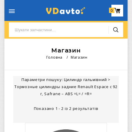
0
Магазин
Головна
/
Магазин
Параметри пошуку:
Цилиндр гальмівний
>
Тормозные цилиндры задние Renault Espace с 92
г, Safrane – ABS =L= / =R=
Показано 1 - 2 із 2 результатів