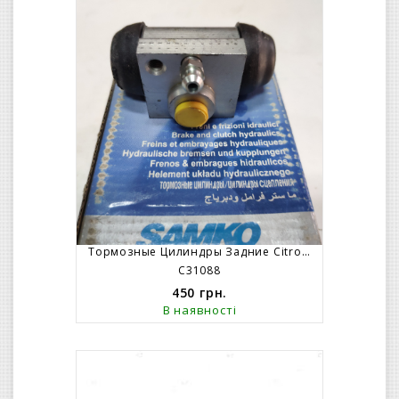
Тормозные Цилиндры Задние Citroen C-2 C-3 (правый)
C31088
450
грн.
В наявності