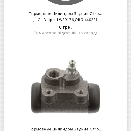
Тормозные Цилиндры Задние Citroen C-2 C-3 (левый)
,=IC= Delphi LW39176,ORG 4402E1
0
грн.
Тимчасово відсутній на складі
Тормозные Цилиндры Задние Citroen C-2 C-3 (левый)