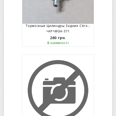
Тормозные Цилиндры Задние Citroen AX Peugeot 206 – ABS
=AP=MGH-371
260
грн.
В наявності