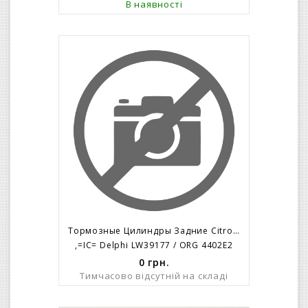
В наявності
Тормозные Цилиндры Задние Citroen C-2 C-3 (правый)
,=IC= Delphi LW39177 / ORG 4402E2
0
грн.
Тимчасово відсутній на складі