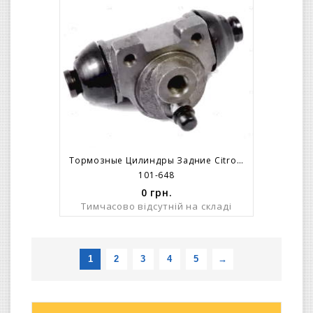
Тормозные Цилиндры Задние Citroen ZX .Xsara
101-648
0
грн.
Тимчасово відсутній на складі
1
2
3
4
5
→