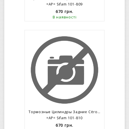
=AP= Sifam 101-809
670
грн.
В наявності
Тормозные Цилиндры Задние Citroen C-2 C-3 (правый)
=AP= Sifam 101-810
670
грн.