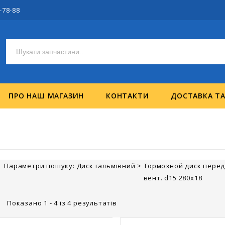
-78-88
ПРО НАШ МАГАЗИН
КОНТАКТИ
ДОСТАВКА Т
Параметри пошуку:
Диск гальмівний
>
Тормозной диск передн
вент. d15 280x18
Показано 1 - 4 із 4 результатів