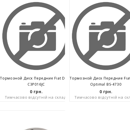
Тормозной Диск Передние Fiat Ducato Peugeot Boxer Не Вент. D15 280x18
C3P016JC
Optimal BS-4730
0
грн.
0
грн.
Тимчасово відсутній на складі
Тимчасово відсутній на ск