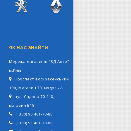
z
Peugeot
Renault
ЯК НАС ЗНАЙТИ
Мережа магазинів "ВД Авто"
м.Київ
Проспект воскресенський
19а, Магазин 70, модуль А
вул. Садова 70-110,
магазин В18
(+380) 96 401-78-88
(+380) 93 401-78-88