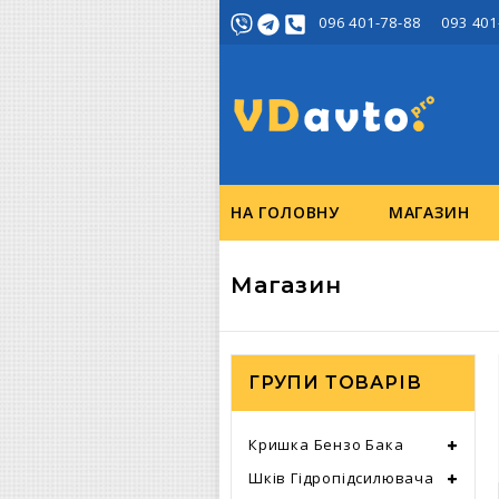
096 401-78-88 093 401
НА ГОЛОВНУ
МАГАЗИН
Магазин
ГРУПИ ТОВАРІВ
Кришка Бензо Бака
Шків Гідропідсилювача