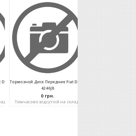
Тормозной Диск Передние Fiat Ducato Peugeot Boxer Не Вент. D15 280x18
Тормозной Диск Передние Fiat Ducato Peugeot Boxer Не Вент. D15 280x18
4246J8
0
грн.
ладі
Тимчасово відсутній на складі