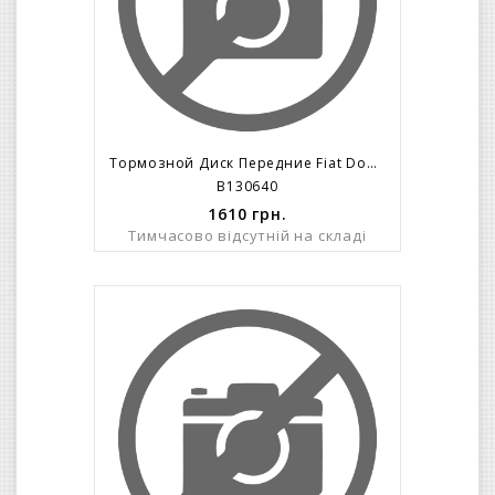
Тормозной Диск Передние Fiat Doblo/263/ R16 (305x28mm) 5 Болтов C 2010=>
B130640
1610
грн.
Тимчасово відсутній на складі