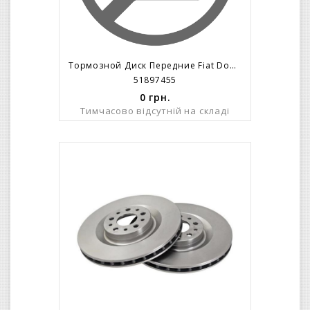
Тормозной Диск Передние Fiat Doblo/263/ R16 (305x28mm) 5 Болтов C 2010=>
51897455
0
грн.
Тимчасово відсутній на складі