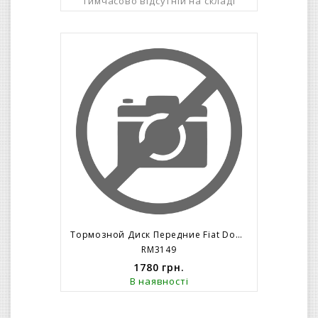
Тимчасово відсутній на складі
Тормозной Диск Передние Fiat Doblo/263/ R16 (305x28mm) 5 Болтов C 2010=>
RM3149
1780
грн.
В наявності